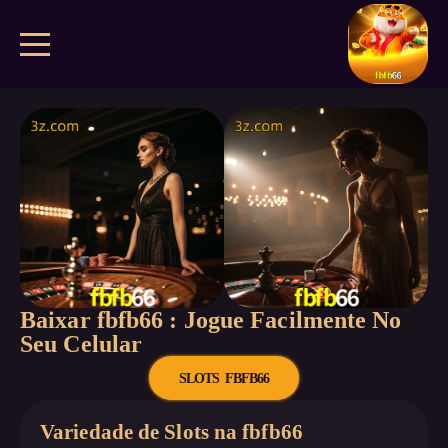
Baixar fbfb66 : Jogue Facilmente No
Seu Celular
SLOTS FBFB66
Variedade de Slots na fbfb66