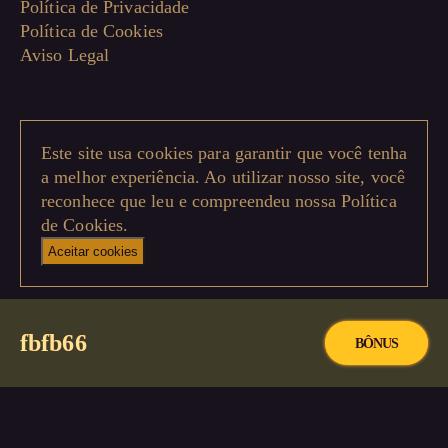
Política de Privacidade
Política de Cookies
Aviso Legal
Este site usa cookies para garantir que você tenha
a melhor experiência. Ao utilizar nosso site, você
reconhece que leu e compreendeu nossa
Política
de Cookies
.
Aceitar cookies
fbfb66
BÔNUS