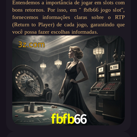
Entendemos a importância de jogar em slots com
bons retornos. Por isso, em " fbfb66 jogo slot",
fornecemos informações claras sobre o RTP
(Return to Player) de cada jogo, garantindo que
você possa fazer escolhas informadas.