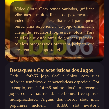
Vídeo Slots: Com temas variados, gráficos
vibrantes e muitas linhas de pagamento, os
vídeo slots são a escolha ideal para quem
busca uma experiência de jogo dinâmica e
cheia de recursos.Progressive Slots: Para
aqueles que estão atrás de grandes prêmios,
os slots progressivos oferecem jackpots que
crescem a cada aposta feita.
Destaques e Características dos Jogos
Cada " fbfb66 jogo slot" é único, com suas
próprias temáticas e características especiais. Por
exemplo, em " fbfb66 online slots", oferecemos
jogos com várias rodadas de bônus, free spins e
multiplicadores. Alguns dos nossos slots mais
populares incluem " fbfb66 slot aviator",